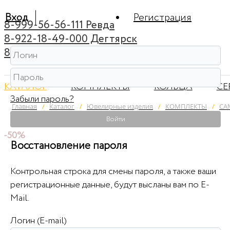
Вход
Регистрация
8-999-56-56-111 Ревда
8-922-18-49-000 Дегтярск
8-922-44-95-222 Советский
КАТАЛОГ
КОМПЛЕКТЫ
КОЛЬЦА
СЕ
Забыли пароль?
Главная
/
Каталог
/
Ювелирные изделия
/
КОМПЛЕКТЫ
/
СА
Войти
-50%
Восстановление пароля
Контрольная строка для смены пароля, а также ваши
регистрационные данные, будут высланы вам по E-
Mail.
Логин (E-mail)