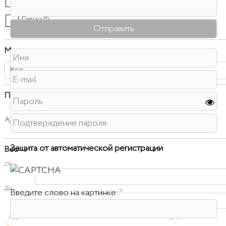
Серьги (
1
)
Металл
Все
Проба
Ag 925
Защита от автоматической регистрации
Вес
От
До
Введите слово на картинке:
*
3.30
3.47