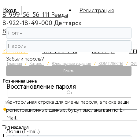
Вход
Регистрация
8-999-56-56-111 Ревда
8-922-18-49-000 Дегтярск
8-922-44-95-222 Советский
КАТАЛОГ
КОМПЛЕКТЫ
КОЛЬЦА
СЕ
Забыли пароль?
Главная
/
Каталог
/
Ювелирные изделия
/
КОМПЛЕКТЫ
/
ФИ
Войти
Розничная цена
Восстановление пароля
Контрольная строка для смены пароля, а также ваши
9600
регистрационные данные, будут высланы вам по E-
Mail.
Тип изделия
Логин (E-mail)
Кольцо (
1
)