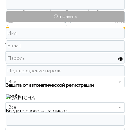
Розничная цена
-
руб.
700
111625
222550
Тип изделия
Все
Металл
Все
Защита от автоматической регистрации
Проба
Все
Введите слово на картинке:
*
Вес