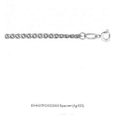
Б1НН27РО052060 Браслет (Ag 925)