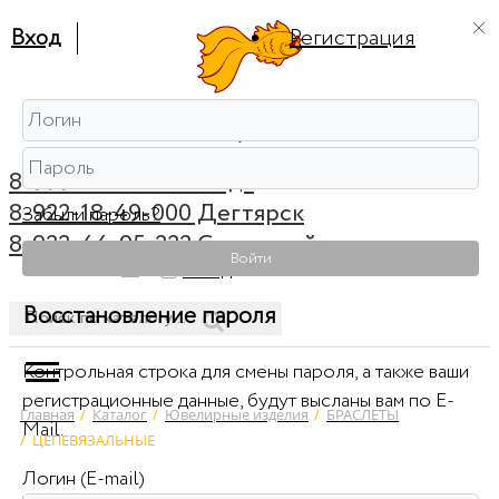
Вход
Регистрация
8-999-56-56-111 Ревда
8-922-18-49-000 Дегтярск
Забыли пароль?
8-922-44-95-222 Советский
Войти
0
Вход
Восстановление пароля
Контрольная строка для смены пароля, а также ваши
регистрационные данные, будут высланы вам по E-
Главная
/
Каталог
/
Ювелирные изделия
/
БРАСЛЕТЫ
Mail.
/
ЦЕПЕВЯЗАЛЬНЫЕ
Логин (E-mail)