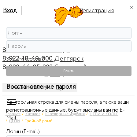
Вход
Регистрация
8-999-56-56-111 Ревда
8-922-18-49-000 Дегтярск
Забыли пароль?
8-922-44-95-222 Советский
Войти
0
Вход
Восстановление пароля
Контрольная строка для смены пароля, а также ваши
регистрационные данные, будут высланы вам по E-
Главная
/
Каталог
/
Ювелирные изделия
/
ЦЕПИ И КОЛЬЕ
Mail.
/
ЦЕПИ
/
Тройной ромб
Логин (E-mail)