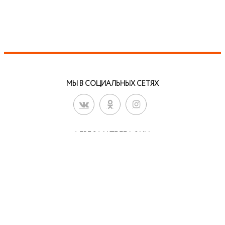
МЫ В СОЦИАЛЬНЫХ СЕТЯХ
АДРЕСА И ТЕЛЕФОНЫ:
8-999-56-56-111 г.Ревда
8-34397-3-24-57
ул. Чайковского, 33
8-922-18-49-000 г.Дегтярск
ул. Калинина, 31 У