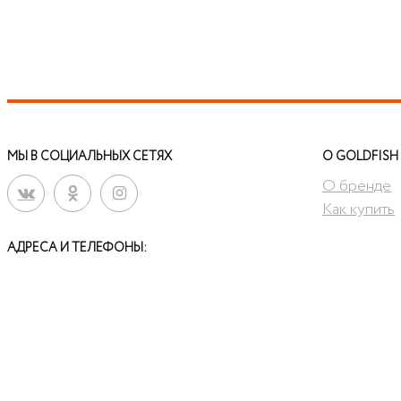
МЫ В СОЦИАЛЬНЫХ СЕТЯХ
О GOLDFISH
О бренде
Как купить
АДРЕСА И ТЕЛЕФОНЫ:
8-999-56-56-111 г.Ревда
8-34397-3-24-57
ул. Чайковского, 33
8-922-18-49-000 г.Дегтярск
ул. Калинина, 31 У