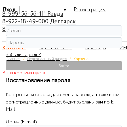
Вход
Регистрация
8-999-56-56-111 Ревда
8-922-18-49-000 Дегтярск
8-922-44-95-222 Советский
КАТАЛОГ
КОМПЛЕКТЫ
КОЛЬЦА
СЕ
Забыли пароль?
Главная
/
Персональный раздел
/
Корзина
Войти
Ваша корзина пуста
Восстановление пароля
Контрольная строка для смены пароля, а также ваши
регистрационные данные, будут высланы вам по E-
Mail.
Логин (E-mail)