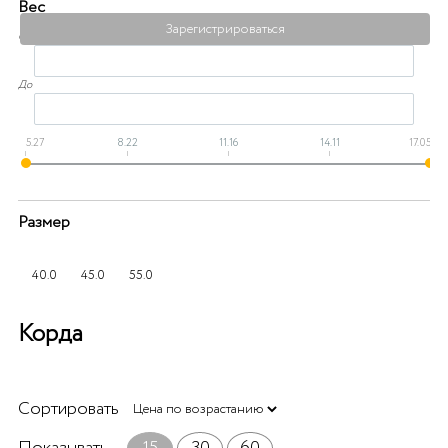
Вес
Зарегистрироваться
От
До
5.27
8.22
11.16
14.11
17.05
Размер
40.0
45.0
55.0
Корда
Сортировать