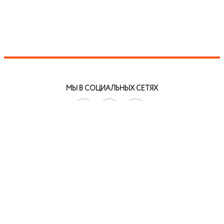
МЫ В СОЦИАЛЬНЫХ СЕТЯХ
АДРЕСА И ТЕЛЕФОНЫ:
8-999-56-56-111 г.Ревда
8-34397-3-24-57
ул. Чайковского, 33
8-922-18-49-000 г.Дегтярск