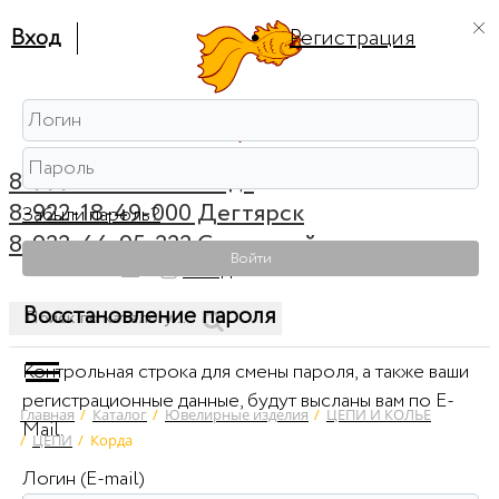
Вход
Регистрация
8-999-56-56-111 Ревда
8-922-18-49-000 Дегтярск
Забыли пароль?
8-922-44-95-222 Советский
Войти
0
Вход
Восстановление пароля
Контрольная строка для смены пароля, а также ваши
регистрационные данные, будут высланы вам по E-
Главная
/
Каталог
/
Ювелирные изделия
/
ЦЕПИ И КОЛЬЕ
Mail.
/
ЦЕПИ
/
Корда
Логин (E-mail)