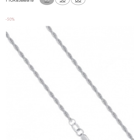
Показывать
15
30
60
-50%