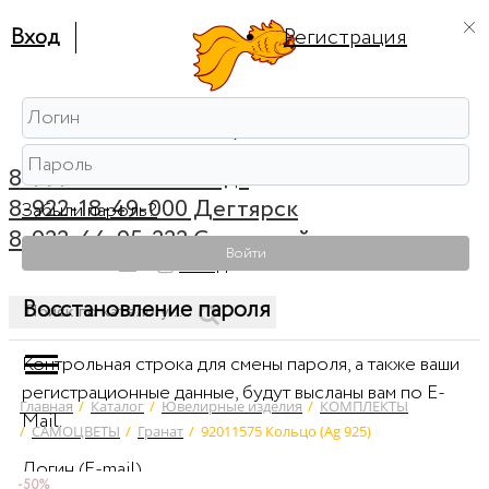
Вход
Регистрация
8-999-56-56-111 Ревда
8-922-18-49-000 Дегтярск
Забыли пароль?
8-922-44-95-222 Советский
Войти
0
Вход
Восстановление пароля
Контрольная строка для смены пароля, а также ваши
регистрационные данные, будут высланы вам по E-
Главная
/
Каталог
/
Ювелирные изделия
/
КОМПЛЕКТЫ
Mail.
/
САМОЦВЕТЫ
/
Гранат
/
92011575 Кольцо (Ag 925)
Логин (E-mail)
-50%