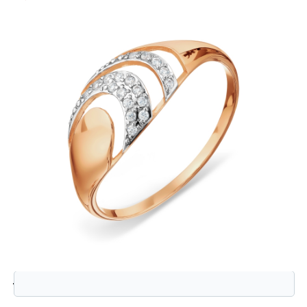
Защита от автоматической регистрации
Введите слово на картинке:
*
Т147018033 Кольцо (Au 585)