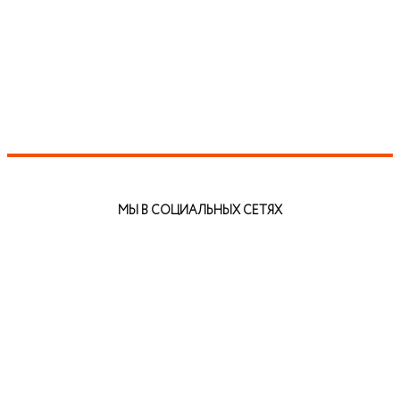
МЫ В СОЦИАЛЬНЫХ СЕТЯХ
АДРЕСА И ТЕЛЕФОНЫ:
8-999-56-56-111 г.Ревда
8-34397-3-24-57
ул. Чайковского, 33