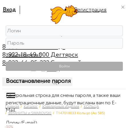
Вход
Регистрация
8-999-56-56-111 Ревда
8-922-18-49-000 Дегтярск
Забыли пароль?
8-922-44-95-222 Советский
Войти
0
Вход
Восстановление пароля
Контрольная строка для смены пароля, а также ваши
регистрационные данные, будут высланы вам по E-
Главная
/
Каталог
/
Ювелирные изделия
/
КОЛЬЦА
Mail.
/
ФИАНИТЫ и SWAROVSKI
/
Т147018033 Кольцо (Au 585)
Логин (E-mail)
-50%