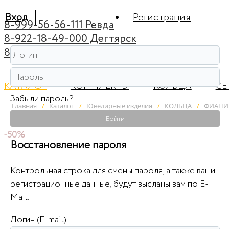
Вход
Регистрация
8-999-56-56-111 Ревда
8-922-18-49-000 Дегтярск
8-922-44-95-222 Советский
КАТАЛОГ
КОМПЛЕКТЫ
КОЛЬЦА
СЕ
Забыли пароль?
Главная
/
Каталог
/
Ювелирные изделия
/
КОЛЬЦА
/
ФИАНИТ
Войти
-50%
Восстановление пароля
Контрольная строка для смены пароля, а также ваши
регистрационные данные, будут высланы вам по E-
Mail.
Логин (E-mail)