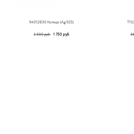
94012830 Кольцо (Ag 925)
Т10
1 750 руб.
3 500 руб.
56