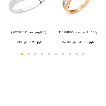
94012830 Кольцо (Ag 925)
Т10201Б104 Кольцо (Au 585)
1
1 750 руб.
28 300 руб.
3 500 руб.
56 600 руб.