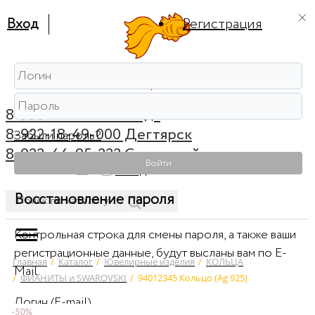
Вход
Регистрация
8-999-56-56-111 Ревда
8-922-18-49-000 Дегтярск
Забыли пароль?
8-922-44-95-222 Советский
Войти
0
Вход
Восстановление пароля
Контрольная строка для смены пароля, а также ваши
регистрационные данные, будут высланы вам по E-
Главная
/
Каталог
/
Ювелирные изделия
/
КОЛЬЦА
Mail.
/
ФИАНИТЫ и SWAROVSKI
/
94012345 Кольцо (Ag 925)
Логин (E-mail)
-50%