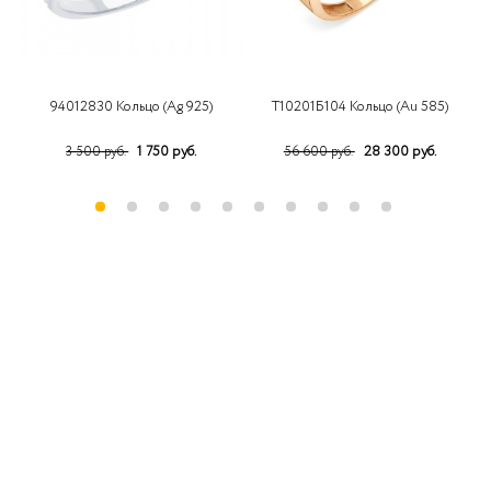
94012830 Кольцо (Ag 925)
Т10201Б104 Кольцо (Au 585)
1
1 750 руб.
28 300 руб.
3 500 руб.
56 600 руб.