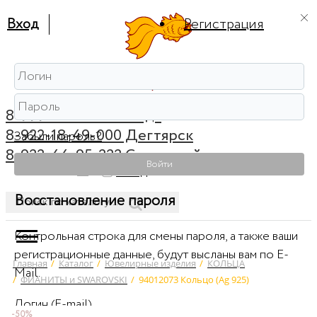
Вход
Регистрация
8-999-56-56-111 Ревда
8-922-18-49-000 Дегтярск
Забыли пароль?
8-922-44-95-222 Советский
Войти
0
Вход
Восстановление пароля
Контрольная строка для смены пароля, а также ваши
регистрационные данные, будут высланы вам по E-
Главная
/
Каталог
/
Ювелирные изделия
/
КОЛЬЦА
Mail.
/
ФИАНИТЫ и SWAROVSKI
/
94012073 Кольцо (Ag 925)
Логин (E-mail)
-50%