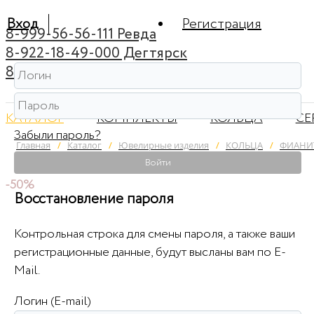
Вход
Регистрация
8-999-56-56-111 Ревда
8-922-18-49-000 Дегтярск
8-922-44-95-222 Советский
КАТАЛОГ
КОМПЛЕКТЫ
КОЛЬЦА
СЕ
Забыли пароль?
Главная
/
Каталог
/
Ювелирные изделия
/
КОЛЬЦА
/
ФИАНИТ
Войти
-50%
Восстановление пароля
Контрольная строка для смены пароля, а также ваши
регистрационные данные, будут высланы вам по E-
Mail.
Логин (E-mail)