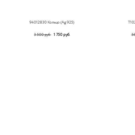
94012830 Кольцо (Ag 925)
Т10
1 750 руб.
3 500 руб.
56