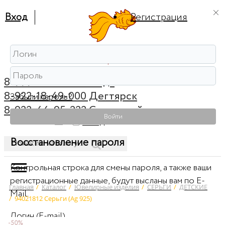
Вход
Регистрация
8-999-56-56-111 Ревда
8-922-18-49-000 Дегтярск
Забыли пароль?
8-922-44-95-222 Советский
Войти
0
Вход
Восстановление пароля
Контрольная строка для смены пароля, а также ваши
регистрационные данные, будут высланы вам по E-
Главная
/
Каталог
/
Ювелирные изделия
/
СЕРЬГИ
/
ДЕТСКИЕ
Mail.
/
94021812 Серьги (Ag 925)
Логин (E-mail)
-50%