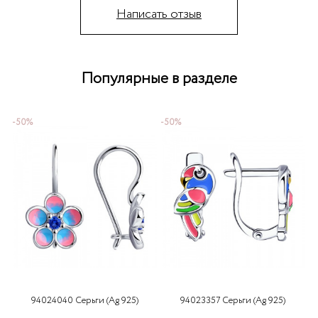
Написать отзыв
Популярные в разделе
-50%
-50%
-
94024040 Серьги (Ag 925)
94023357 Серьги (Ag 925)