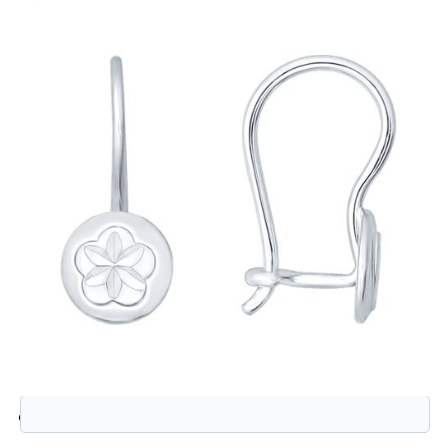
Защита от автоматической регистрации
Введите слово на картинке:
*
94021812 Серьги (Ag 925)