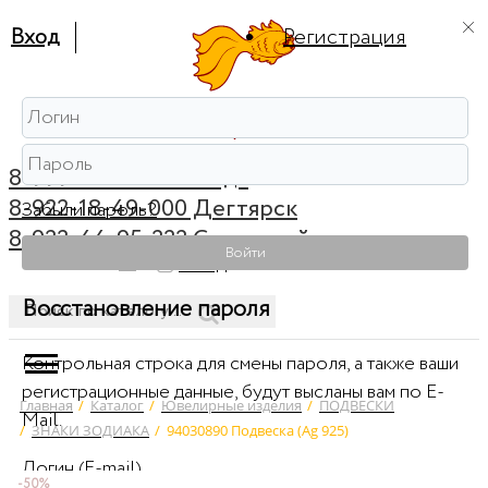
Вход
Регистрация
8-999-56-56-111 Ревда
8-922-18-49-000 Дегтярск
Забыли пароль?
8-922-44-95-222 Советский
Войти
0
Вход
Восстановление пароля
Контрольная строка для смены пароля, а также ваши
регистрационные данные, будут высланы вам по E-
Главная
/
Каталог
/
Ювелирные изделия
/
ПОДВЕСКИ
Mail.
/
ЗНАКИ ЗОДИАКА
/
94030890 Подвеска (Ag 925)
Логин (E-mail)
-50%