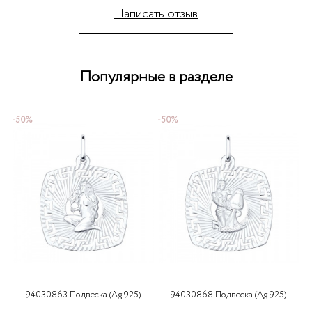
Написать отзыв
Популярные в разделе
-50%
-50%
-
94030863 Подвеска (Ag 925)
94030868 Подвеска (Ag 925)