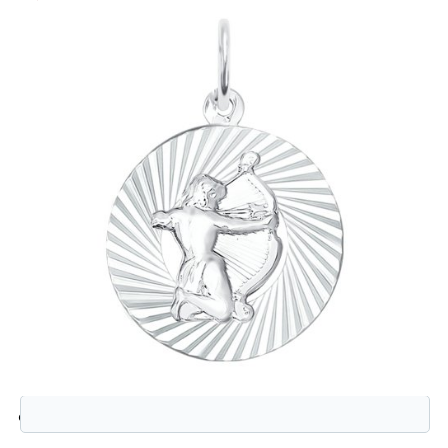
Защита от автоматической регистрации
Введите слово на картинке:
*
94030890 Подвеска (Ag 925)