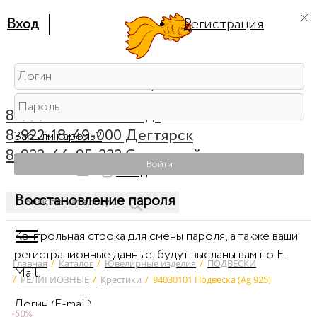
Вход
Регистрация
8-999-56-56-111 Ревда
8-922-18-49-000 Дегтярск
Забыли пароль?
8-922-44-95-222 Советский
Войти
0
Вход
Восстановление пароля
Контрольная строка для смены пароля, а также ваши
регистрационные данные, будут высланы вам по E-
Главная
/
Каталог
/
Ювелирные изделия
/
ПОДВЕСКИ
Mail.
/
РЕЛИГИОЗНЫЕ
/
Крестики
/
94030101 Подвеска (Ag 925)
Логин (E-mail)
-50%