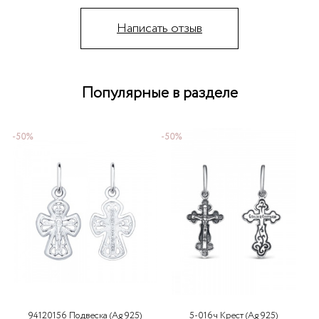
Написать отзыв
Популярные в разделе
-50%
-50%
-
94120156 Подвеска (Ag 925)
5-016ч Крест (Ag 925)
1