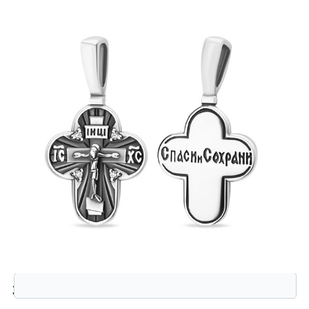
Защита от автоматической регистрации
Введите слово на картинке:
*
3201035389 Подвеска (Ag 925)