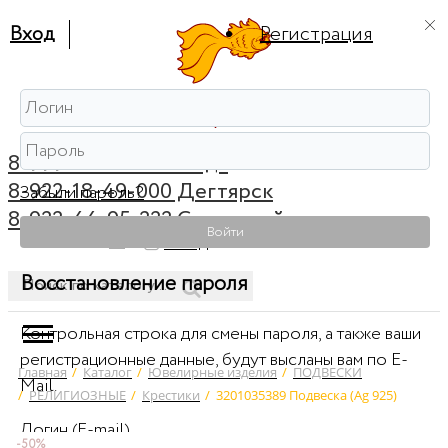
Вход
Регистрация
8-999-56-56-111 Ревда
8-922-18-49-000 Дегтярск
Забыли пароль?
8-922-44-95-222 Советский
Войти
0
Вход
Восстановление пароля
Контрольная строка для смены пароля, а также ваши
регистрационные данные, будут высланы вам по E-
Главная
/
Каталог
/
Ювелирные изделия
/
ПОДВЕСКИ
Mail.
/
РЕЛИГИОЗНЫЕ
/
Крестики
/
3201035389 Подвеска (Ag 925)
Логин (E-mail)
-50%