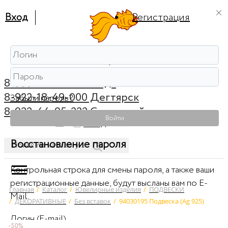
Вход
Регистрация
8-999-56-56-111 Ревда
8-922-18-49-000 Дегтярск
Забыли пароль?
8-922-44-95-222 Советский
Войти
0
Вход
Восстановление пароля
Контрольная строка для смены пароля, а также ваши
регистрационные данные, будут высланы вам по E-
Главная
/
Каталог
/
Ювелирные изделия
/
ПОДВЕСКИ
Mail.
/
ДЕКОРАТИВНЫЕ
/
Без вставок
/
94030195 Подвеска (Ag 925)
Логин (E-mail)
-50%