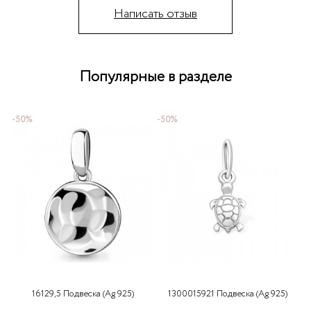
Написать отзыв
Популярные в разделе
-50%
-50%
-
16129,5 Подвеска (Ag 925)
1300015921 Подвеска (Ag 925)
9