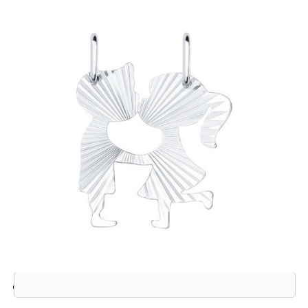
Защита от автоматической регистрации
Введите слово на картинке:
*
94030195 Подвеска (Ag 925)