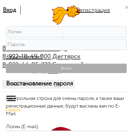
Вход
Регистрация
8-999-56-56-111 Ревда
8-922-18-49-000 Дегтярск
Забыли пароль?
8-922-44-95-222 Советский
Войти
0
Вход
Восстановление пароля
Контрольная строка для смены пароля, а также ваши
регистрационные данные, будут высланы вам по E-
Главная
Mail.
Логин (E-mail)