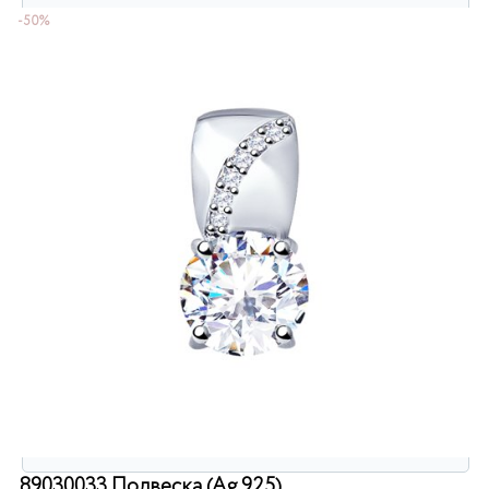
-50%
Защита от автоматической регистрации
Введите слово на картинке:
*
89030033 Подвеска (Ag 925)