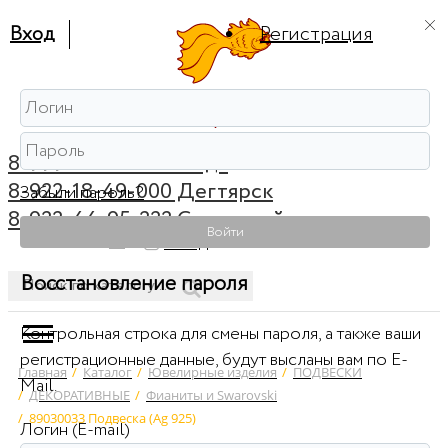
Вход
Регистрация
8-999-56-56-111 Ревда
8-922-18-49-000 Дегтярск
Забыли пароль?
8-922-44-95-222 Советский
Войти
0
Вход
Восстановление пароля
Контрольная строка для смены пароля, а также ваши
регистрационные данные, будут высланы вам по E-
Главная
/
Каталог
/
Ювелирные изделия
/
ПОДВЕСКИ
Mail.
/
ДЕКОРАТИВНЫЕ
/
Фианиты и Swarovski
/
89030033 Подвеска (Ag 925)
Логин (E-mail)